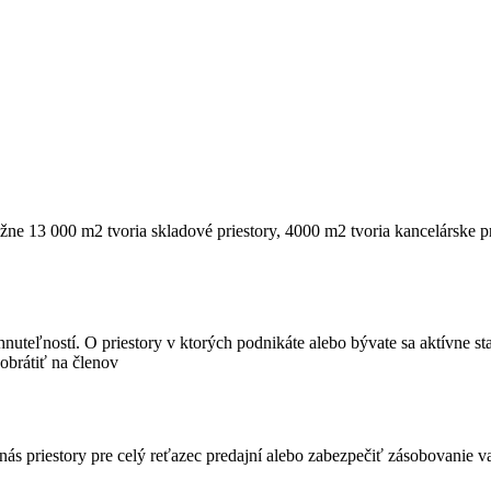
ne 13 000 m2 tvoria skladové priestory, 4000 m2 tvoria kancelárske pri
teľností. O priestory v ktorých podnikáte alebo bývate sa aktívne star
obrátiť na členov
nášho tímu.
s priestory pre celý reťazec predajní alebo zabezpečiť zásobovanie vaš