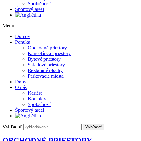
Spoločnosť
Športový areál
Menu
Domov
Ponuka
Obchodné priestory
Kancelárske priestory
Bytové priestory
Skladové priestory
Reklamné plochy
Parkovacie miesta
Dopyt
O nás
Kariéra
Kontakty
Spoločnosť
Športový areál
Vyhľadať
Vyhľadať
OBCHODNÉ PRIESTORY