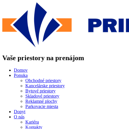
Preskočiť
na
obsah
Vaše priestory na prenájom
Domov
Ponuka
Obchodné priestory
Kancelárske priestory
Bytové priestory
Skladové priestory
Reklamné plochy
Parkovacie miesta
Dopyt
O nás
Kariéra
Kontakty