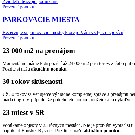
Zviditeľnite svoje podnikanie
Prezerať ponuku
PARKOVACIE MIESTA
Rezervujte si parkovacie miesto, ktoré je Vám vždy k dispozícií
Prezerať ponuku
23 000 m2 na prenájom
Momentálne máme k dispozícií až 23 000 m2 priestorov, z čoho približ
Pozrite si našu
aktuálnu ponuku.
30 rokov skúseností
Už 30 rokov sa venujeme výhradne kompletnej správe a prenájmu nehnu
marketingu. V prípade, že potrebujete pomoc, môžete sa kedykoľvek 
23 miest v SR
Ponúkame objekty v 23 rôznych mestách. Nie je problém vybrať si u ná
napríklad Banskej Bystrici. Pozrite si našu
aktuálnu ponuku.