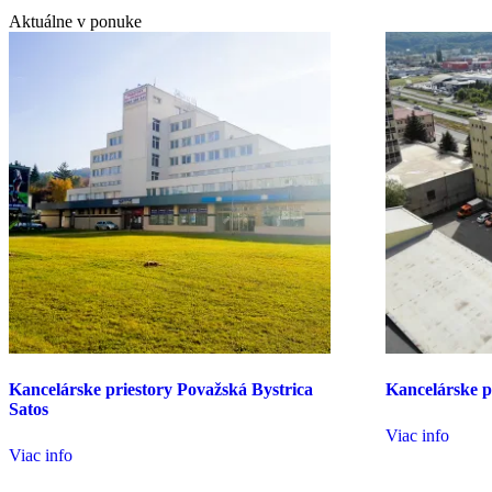
Aktuálne v ponuke
Kancelárske priestory Považská Bystrica
Kancelárske p
Satos
Viac info
Viac info