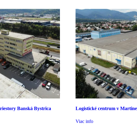
riestory Banská Bystrica
Logistické centrum v Martine
Viac info