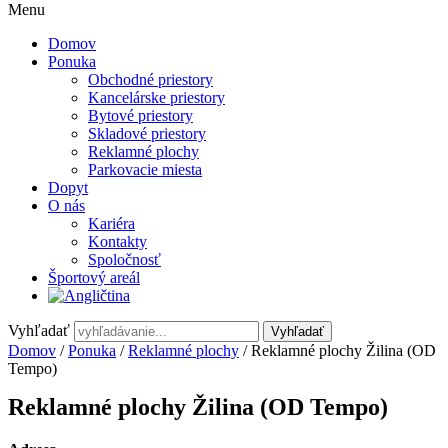
Menu
Domov
Ponuka
Obchodné priestory
Kancelárske priestory
Bytové priestory
Skladové priestory
Reklamné plochy
Parkovacie miesta
Dopyt
O nás
Kariéra
Kontakty
Spoločnosť
Športový areál
Vyhľadať
Vyhľadať
Domov
/
Ponuka
/
Reklamné plochy
/ Reklamné plochy Žilina (OD
Tempo)
Reklamné plochy Žilina (OD Tempo)