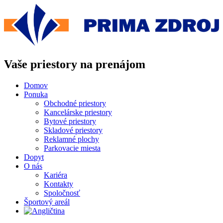
Preskočiť
na
obsah
Vaše priestory na prenájom
Domov
Ponuka
Obchodné priestory
Kancelárske priestory
Bytové priestory
Skladové priestory
Reklamné plochy
Parkovacie miesta
Dopyt
O nás
Kariéra
Kontakty
Spoločnosť
Športový areál