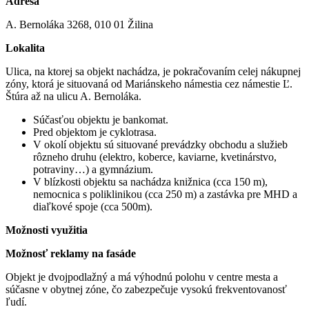
Adresa
A. Bernoláka 3268, 010 01 Žilina
Lokalita
Ulica, na ktorej sa objekt nachádza, je pokračovaním celej nákupnej
zóny, ktorá je situovaná od Mariánskeho námestia cez námestie Ľ.
Štúra až na ulicu A. Bernoláka.
Súčasťou objektu je bankomat.
Pred objektom je cyklotrasa.
V okolí objektu sú situované prevádzky obchodu a služieb
rôzneho druhu (elektro, koberce, kaviarne, kvetinárstvo,
potraviny…) a gymnázium.
V blízkosti objektu sa nachádza knižnica (cca 150 m),
nemocnica s poliklinikou (cca 250 m) a zastávka pre MHD a
diaľkové spoje (cca 500m).
Možnosti využitia
Možnosť reklamy na fasáde
Objekt je dvojpodlažný a má výhodnú polohu v centre mesta a
súčasne v obytnej zóne, čo zabezpečuje vysokú frekventovanosť
ľudí.