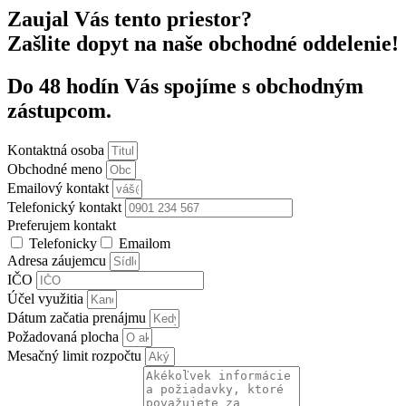
Zaujal Vás tento priestor?
Zašlite dopyt na naše obchodné oddelenie!
Do 48 hodín Vás spojíme s obchodným
zástupcom.
Kontaktná osoba
Obchodné meno
Emailový kontakt
Telefonický kontakt
Preferujem kontakt
Telefonicky
Emailom
Adresa záujemcu
IČO
Účel využitia
Dátum začatia prenájmu
Požadovaná plocha
Mesačný limit rozpočtu