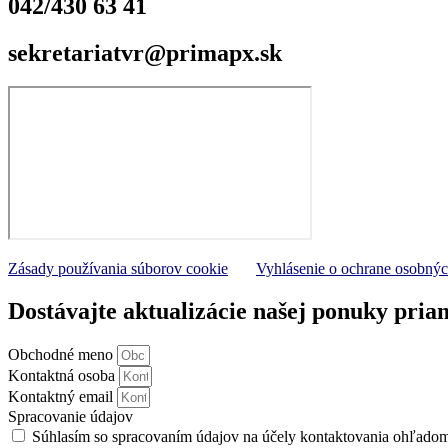
042/430 63 41
sekretariatvr@primapx.sk
Zásady používania súborov cookie
Vyhlásenie o ochrane osobný
Dostávajte aktualizácie našej ponuky pria
Obchodné meno
Kontaktná osoba
Kontaktný email
Spracovanie údajov
Súhlasím so spracovaním údajov na účely kontaktovania ohľado