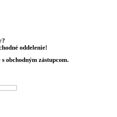
r?
bchodné oddelenie!
e s obchodným zástupcom.