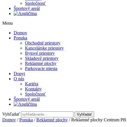
Spoločnosť
Športový areál
Menu
Domov
Ponuka
Obchodné priestory
Kancelárske priestory
Bytové priestory
Skladové priestory
Reklamné plochy
Parkovacie miesta
Dopyt
O nás
Kariéra
Kontakty
Spoločnosť
Športový areál
Vyhľadať
Vyhľadať
Domov
/
Ponuka
/
Reklamné plochy
/ Reklamné plochy Centrum PB