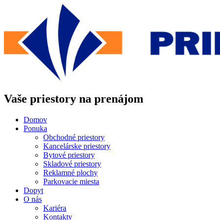
Preskočiť
na
obsah
Vaše priestory na prenájom
Domov
Ponuka
Obchodné priestory
Kancelárske priestory
Bytové priestory
Skladové priestory
Reklamné plochy
Parkovacie miesta
Dopyt
O nás
Kariéra
Kontakty