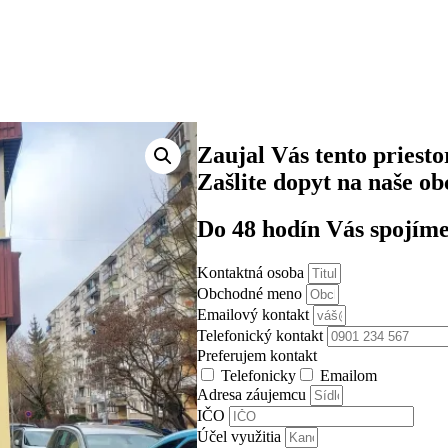
Zaujal Vás tento priesto
Zašlite dopyt na naše o
Do 48 hodín Vás spojím
Kontaktná osoba
Obchodné meno
Emailový kontakt
Telefonický kontakt
Preferujem kontakt
Telefonicky
Emailom
Adresa záujemcu
IČO
Účel využitia