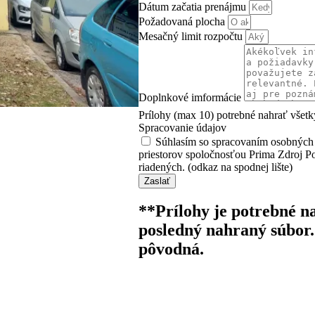
Dátum začatia prenájmu
Požadovaná plocha
Mesačný limit rozpočtu
Doplnkové imformácie
Prílohy (max 10) potrebné nahrať všet
Spracovanie údajov
Súhlasím so spracovaním osobných 
priestorov spoločnosťou Prima Zdroj Pov
riadených. (odkaz na spodnej lište)
Zaslať
**Prílohy je potrebné na
posledný nahraný súbor
pôvodná.