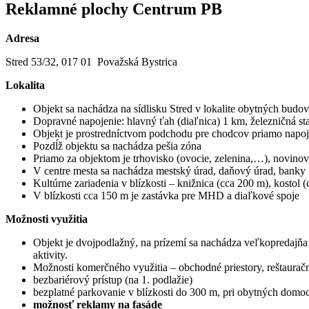
Reklamné plochy Centrum PB
Adresa
Stred 53/32, 017 01 Považská Bystrica
Lokalita
Objekt sa nachádza na sídlisku Stred v lokalite obytných budov
Dopravné napojenie: hlavný ťah (diaľnica) 1 km, železničná st
Objekt je prostredníctvom podchodu pre chodcov priamo napojen
Pozdĺž objektu sa nachádza pešia zóna
Priamo za objektom je trhovisko (ovocie, zelenina,…), novinov
V centre mesta sa nachádza mestský úrad, daňový úrad, banky
Kultúrne zariadenia v blízkosti – knižnica (cca 200 m), kostol 
V blízkosti cca 150 m je zastávka pre MHD a diaľkové spoje
Možnosti využitia
Objekt je dvojpodlažný, na prízemí sa nachádza veľkopredajňa
aktivity.
Možnosti komerčného využitia – obchodné priestory, reštauračn
bezbariérový prístup (na 1. podlažie)
bezplatné parkovanie v blízkosti do 300 m, pri obytných domo
možnosť reklamy na fasáde