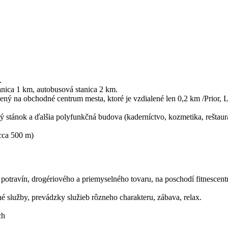
.
anica 1 km, autobusová stanica 2 km.
ý na obchodné centrum mesta, ktoré je vzdialené len 0,2 km /Prior, L
ý stánok a ďalšia polyfunkčná budova (kaderníctvo, kozmetika, reštaur
(cca 500 m)
 potravín, drogériového a priemyselného tovaru, na poschodí fitnesce
é služby, prevádzky služieb rôzneho charakteru, zábava, relax.
ch